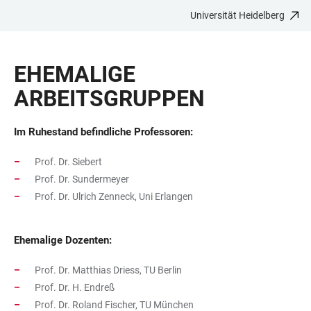
Universität Heidelberg
ZUM
HAUPTNAVIGATION
WEBSEITENSUCHE
LINKS
HAUPTINHALT
ÖFFNEN
ÖFFNEN
ZUR
EHEMALIGE
BARRIEREFREIHEIT
ARBEITSGRUPPEN
Im Ruhestand befindliche Professoren:
Prof. Dr. Siebert
Prof. Dr. Sundermeyer
Prof. Dr. Ulrich Zenneck, Uni Erlangen
Ehemalige Dozenten:
Prof. Dr. Matthias Driess, TU Berlin
Prof. Dr. H. Endreß
Prof. Dr. Roland Fischer, TU München