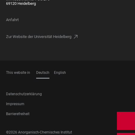
69120 Heidelberg
Anfahrt
Zur Website der Universität Heidelberg
This website in
Deutsch
English
SPRACHEN
FOOTER
Datenschutzerklärung
LEGAL
Impressum
Barrierefreiheit
FOOTER
©2026 Anorganisch-Chemisches Institut