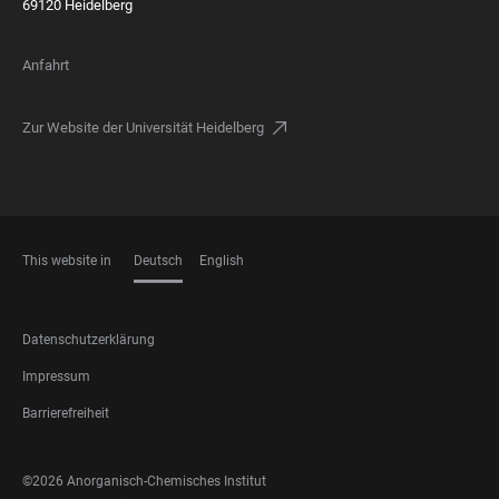
69120 Heidelberg
Anfahrt
Zur Website der Universität Heidelberg
This website in
Deutsch
English
SPRACHEN
FOOTER
Datenschutzerklärung
LEGAL
Impressum
Barrierefreiheit
FOOTER
©2026 Anorganisch-Chemisches Institut
SOCIAL