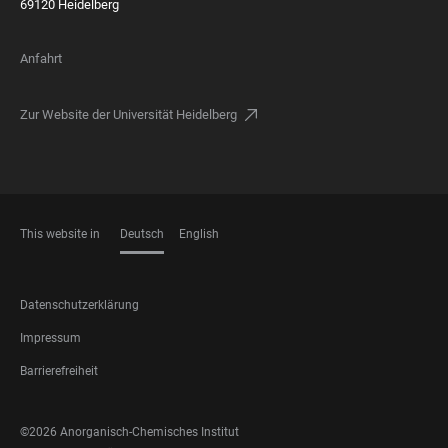
69120 Heidelberg
Anfahrt
Zur Website der Universität Heidelberg
This website in
Deutsch
English
SPRACHEN
FOOTER
Datenschutzerklärung
LEGAL
Impressum
Barrierefreiheit
FOOTER
©2026 Anorganisch-Chemisches Institut
SOCIAL