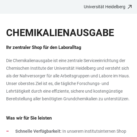
Universität Heidelberg
ZUM
HAUPTNAVIGATION
WEBSEITENSUCHE
LINKS
HAUPTINHALT
ÖFFNEN
ÖFFNEN
ZUR
CHEMIKALIENAUSGABE
BARRIEREFREIHEIT
Ihr zentraler Shop für den Laboralltag
Die Chemikalienausgabe ist eine zentrale Serviceeinrichtung der
Chemischen Institute der Universität Heidelberg und versteht sich
als der Nahversorger für alle Arbeitsgruppen und Labore im Haus.
Unser oberstes Ziel ist es, die tägliche Forschungs- und
Lehrtätigkeit durch eine effiziente, sichere und kostengünstige
Bereitstellung aller benötigten Grundchemikalien zu unterstützen.
Was wir für Sie leisten
Schnelle Verfügbarkeit:
In unserem institutsinternen Shop