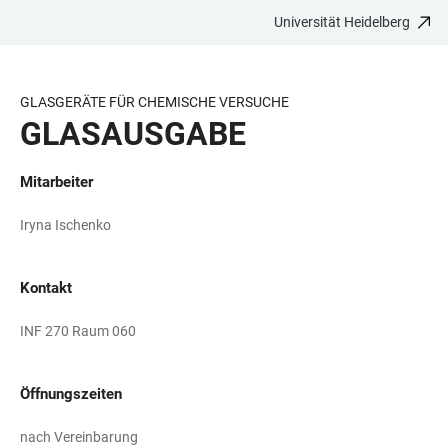
Universität Heidelberg
ZUM
HAUPTNAVIGATION
WEBSEITENSUCHE
LINKS
HAUPTINHALT
ÖFFNEN
ÖFFNEN
ZUR
BARRIEREFREIHEIT
GLASGERÄTE FÜR CHEMISCHE VERSUCHE
GLASAUSGABE
Mitarbeiter
Iryna Ischenko
Kontakt
INF 270 Raum 060
Öffnungszeiten
nach Vereinbarung