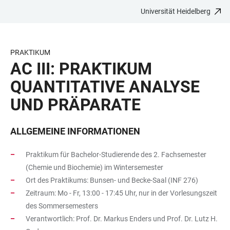
Universität Heidelberg
ZUM
HAUPTNAVIGATION
WEBSEITENSUCHE
LINKS
HAUPTINHALT
ÖFFNEN
ÖFFNEN
ZUR
BARRIEREFREIHEIT
PRAKTIKUM
AC III: PRAKTIKUM
QUANTITATIVE ANALYSE
UND PRÄPARATE
ALLGEMEINE INFORMATIONEN
Praktikum für Bachelor-Studierende des 2. Fachsemester
(Chemie und Biochemie) im Wintersemester
Ort des Praktikums: Bunsen- und Becke-Saal (INF 276)
Zeitraum: Mo - Fr, 13:00 - 17:45 Uhr, nur in der Vorlesungszeit
des Sommersemesters
Verantwortlich: Prof. Dr. Markus Enders und Prof. Dr. Lutz H.