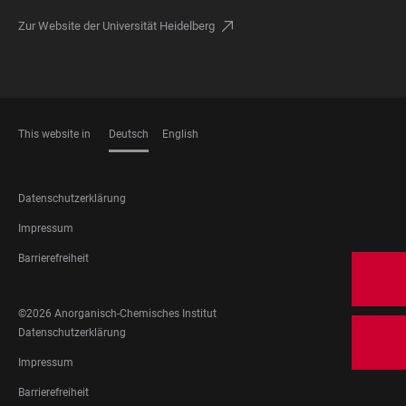
Zur Website der Universität Heidelberg
This website in
Deutsch
English
SPRACHEN
FOOTER
Datenschutzerklärung
LEGAL
Impressum
Barrierefreiheit
FOOTER
©2026 Anorganisch-Chemisches Institut
SOCIAL
FOOTER
Datenschutzerklärung
MEDIA
LEGAL
Impressum
Barrierefreiheit