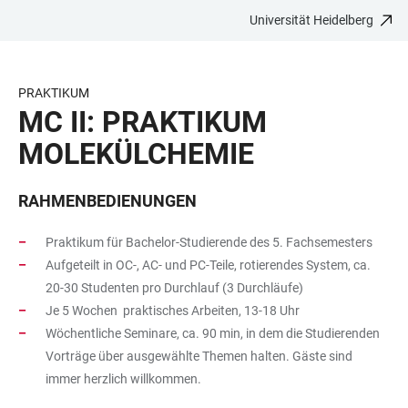
Universität Heidelberg
ZUM
HAUPTNAVIGATION
WEBSEITENSUCHE
LINKS
HAUPTINHALT
ÖFFNEN
ÖFFNEN
ZUR
BARRIEREFREIHEIT
PRAKTIKUM
MC II: PRAKTIKUM
MOLEKÜLCHEMIE
RAHMENBEDIENUNGEN
Praktikum für Bachelor-Studierende des 5. Fachsemesters
Aufgeteilt in OC-, AC- und PC-Teile, rotierendes System, ca.
20-30 Studenten pro Durchlauf (3 Durchläufe)
Je 5 Wochen praktisches Arbeiten, 13-18 Uhr
Wöchentliche Seminare, ca. 90 min, in dem die Studierenden
Vorträge über ausgewählte Themen halten. Gäste sind
immer herzlich willkommen.