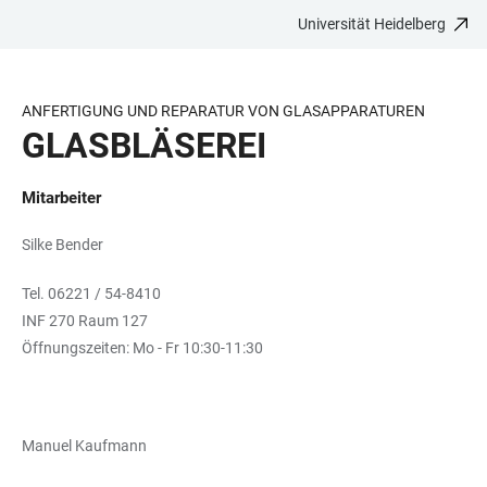
Universität Heidelberg
ZUM
HAUPTNAVIGATION
WEBSEITENSUCHE
LINKS
HAUPTINHALT
ÖFFNEN
ÖFFNEN
ZUR
BARRIEREFREIHEIT
ANFERTIGUNG UND REPARATUR VON GLASAPPARATUREN
GLASBLÄSEREI
Mitarbeiter
Silke Bender
Tel. 06221 / 54-8410
INF 270 Raum 127
Öffnungszeiten: Mo - Fr 10:30-11:30
Manuel Kaufmann