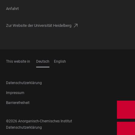
Anfahrt
Zur Website der Universität Heidelberg
This website in
Deutsch
English
SPRACHEN
FOOTER
Datenschutzerklärung
LEGAL
Impressum
Barrierefreiheit
FOOTER
©2026 Anorganisch-Chemisches Institut
SOCIAL
FOOTER
Datenschutzerklärung
MEDIA