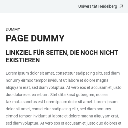
Universität Heidelberg
ZUM
HAUPTNAVIGATION
WEBSEITENSUCHE
LINKS
HAUPTINHALT
ÖFFNEN
ÖFFNEN
ZUR
BARRIEREFREIHEIT
DUMMY
PAGE DUMMY
LINKZIEL FÜR SEITEN, DIE NOCH NICHT
EXISTIEREN
Lorem ipsum dolor sit amet, consetetur sadipscing elitr, sed diam
nonumy eirmod tempor invidunt ut labore et dolore magna
aliquyam erat, sed diam voluptua. At vero eos et accusam et justo
duo dolores et ea rebum. Stet clita kasd gubergren, no sea
takimata sanctus est Lorem ipsum dolor sit amet. Lorem ipsum
dolor sit amet, consetetur sadipscing elitr, sed diam nonumy
eirmod tempor invidunt ut labore et dolore magna aliquyam erat,
sed diam voluptua. At vero eos et accusam et justo duo dolores et