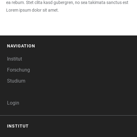
ea rebum. Stet clita kasd gubergren, no sea takimata sanctus est
Lorem ipsum dolor sit amet.
NAVIGATION
FOOTER
Institut
Forschung
Studium
Login
INSTITUT