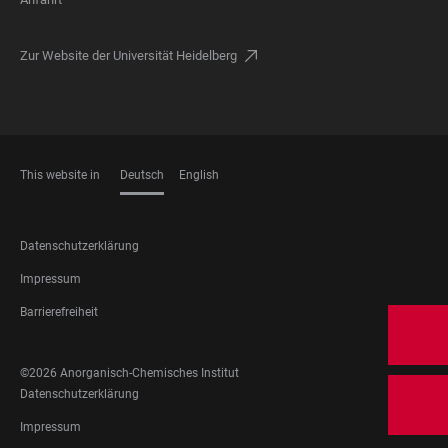
Zur Website der Universität Heidelberg
This website in
Deutsch
English
SPRACHEN
FOOTER
Datenschutzerklärung
LEGAL
Impressum
Barrierefreiheit
FOOTER
©2026 Anorganisch-Chemisches Institut
SOCIAL
FOOTER
Datenschutzerklärung
MEDIA
LEGAL
Impressum