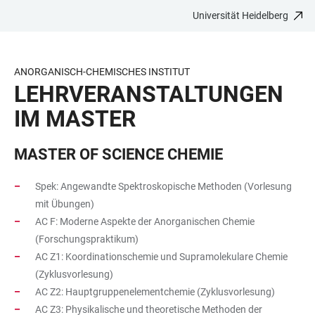
Universität Heidelberg
ZUM
HAUPTNAVIGATION
WEBSEITENSUCHE
LINKS
HAUPTINHALT
ÖFFNEN
ÖFFNEN
ZUR
BARRIEREFREIHEIT
ANORGANISCH-CHEMISCHES INSTITUT
LEHRVERANSTALTUNGEN
IM MASTER
MASTER OF SCIENCE CHEMIE
Spek: Angewandte Spektroskopische Methoden (Vorlesung
mit Übungen)
AC F: Moderne Aspekte der Anorganischen Chemie
(Forschungspraktikum)
AC Z1: Koordinationschemie und Supramolekulare Chemie
(Zyklusvorlesung)
AC Z2: Hauptgruppenelementchemie (Zyklusvorlesung)
AC Z3: Physikalische und theoretische Methoden der