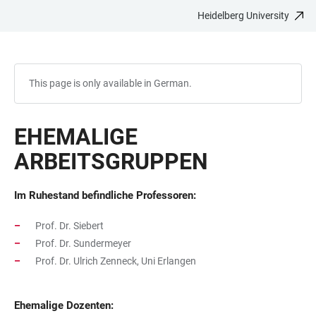
Heidelberg University
JUMP
OPEN
OPEN
ACCESSIBILITY
TO
MAIN
SEARCH
LINKS
MAIN
NAVIGATION
FORM
CONTENT
This page is only available in German.
EHEMALIGE
ARBEITSGRUPPEN
Im Ruhestand befindliche Professoren:
Prof. Dr. Siebert
Prof. Dr. Sundermeyer
Prof. Dr. Ulrich Zenneck, Uni Erlangen
Ehemalige Dozenten: