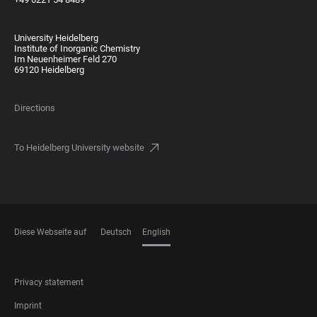
University Heidelberg
Institute of Inorganic Chemistry
Im Neuenheimer Feld 270
69120 Heidelberg
Directions
To Heidelberg University website
Diese Webseite auf
Deutsch
English
LANGUAGES
FOOTER
Privacy statement
LEGAL
Imprint