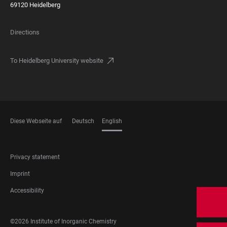
69120 Heidelberg
Directions
To Heidelberg University website
Diese Webseite auf
Deutsch
English
LANGUAGES
FOOTER
Privacy statement
LEGAL
Imprint
Accessibility
FOOTER
©2026 Institute of Inorganic Chemistry