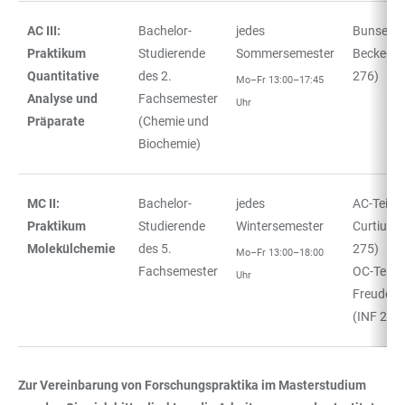
AC III:
Bachelor-
jedes
Bunsen- 
Praktikum
Studierende
Sommersemester
Becke-Sa
Quantitative
des 2.
276)
Mo–Fr 13:00–17:45
Analyse und
Fachsemester
Uhr
Präparate
(Chemie und
Biochemie)
MC II:
Bachelor-
jedes
AC-Teil:
Praktikum
Studierende
Wintersemester
Curtiussa
Molekülchemie
des 5.
275)
Mo–Fr 13:00–18:00
Fachsemester
OC-Teil:
Uhr
Freudenb
(INF 271
Zur Vereinbarung von Forschungspraktika im Masterstudium