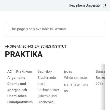
Heidelberg University
JUMP
OPEN
OPEN
ACCESSIBILITY
TO
MAIN
SEARCH
LINKS
MAIN
NAVIGATION
FORM
CONTENT
This page is only available in German.
ANORGANISCH-CHEMISCHES INSTITUT
PRAKTIKA
AC II: Praktikum
Bachelor-
jedes
Bunsen- 
TABLE
Allgemeine
Studierende
Wintersemester
Becke-Sa
Chemie und
des 1.
276)
Mo–Fr 13:00–17:45
Anorganisch-
Fachsemester
Uhr
Chemisches
(Chemie und
Grundpraktikum
Biochemie)