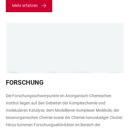
Mehr erfahren
Glasgeräte
FORSCHUNG
mit
klarer
Die Forschungsschwerpunkte im Anorganisch-Chemischen
Flüssigkeit
Institut liegen auf den Gebieten der Komplexchemie und
molekularen Katalyse, dem Modellieren komplexer Moleküle, der
bioanorganischen Chemie sowie der Chemie nanoskaliger Cluster.
Hinzu kommen Forschungsaktivitäten im Bereich der