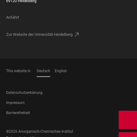
69120 Heidelberg
Anfahrt
Zur Website der Universität Heidelberg
This website in
Deutsch
English
SPRACHEN
FOOTER
Datenschutzerklärung
LEGAL
Impressum
Barrierefreiheit
FOOTER
©2026 Anorganisch-Chemisches Institut
SOCIAL