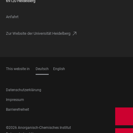
69120 Heidelberg
Anfahrt
Zur Website der Universität Heidelberg
This website in
Deutsch
English
SPRACHEN
FOOTER
Datenschutzerklärung
LEGAL
Impressum
Barrierefreiheit
FOOTER
©2026 Anorganisch-Chemisches Institut
SOCIAL