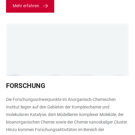
Mehr erfahren
Glasgeräte
FORSCHUNG
mit
klarer
Die Forschungsschwerpunkte im Anorganisch-Chemischen
Flüssigkeit
Institut liegen auf den Gebieten der Komplexchemie und
molekularen Katalyse, dem Modellieren komplexer Moleküle, der
bioanorganischen Chemie sowie der Chemie nanoskaliger Cluster.
Hinzu kommen Forschungsaktivitäten im Bereich der